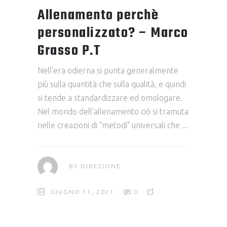
Allenamento perchè
personalizzato? – Marco
Grasso P.T
Nell'era odierna si punta generalmente
più sulla quantità che sulla qualità, e quindi
si tende a standardizzare ed omologare.
Nel mondo dell'allenamento ciò si tramuta
nelle creazioni di "metodi" universali che
BY
DIREZIONE
GIUGNO 11, 2021
0