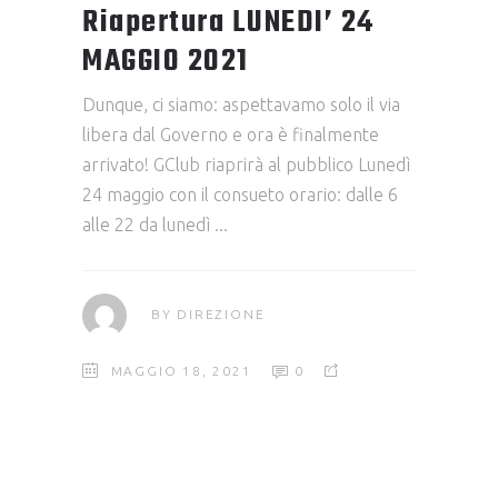
Riapertura LUNEDI’ 24
MAGGIO 2021
Dunque, ci siamo: aspettavamo solo il via
libera dal Governo e ora è finalmente
arrivato! GClub riaprirà al pubblico Lunedì
24 maggio con il consueto orario: dalle 6
alle 22 da lunedì
BY
DIREZIONE
MAGGIO 18, 2021
0