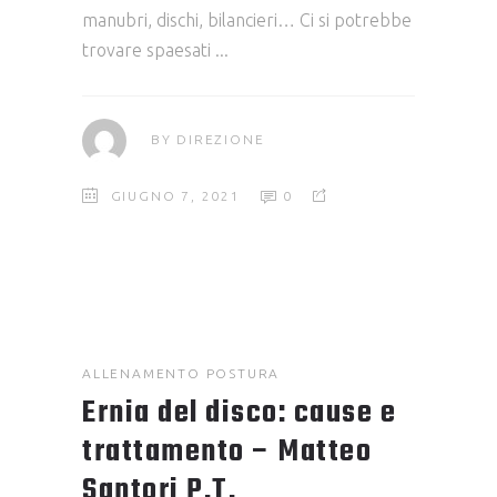
manubri, dischi, bilancieri… Ci si potrebbe
trovare spaesati
BY
DIREZIONE
GIUGNO 7, 2021
0
ALLENAMENTO
POSTURA
Ernia del disco: cause e
trattamento – Matteo
Santori P.T.