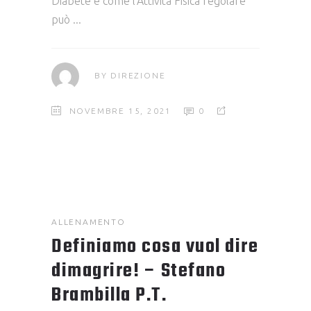
Diabete e come l’Attività Fisica regolare
può
BY
DIREZIONE
NOVEMBRE 15, 2021
0
ALLENAMENTO
Definiamo cosa vuol dire
dimagrire! – Stefano
Brambilla P.T.