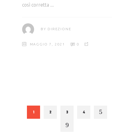
così corretta
BY
DIREZIONE
MAGGIO 7, 2021
0
1
2
3
4