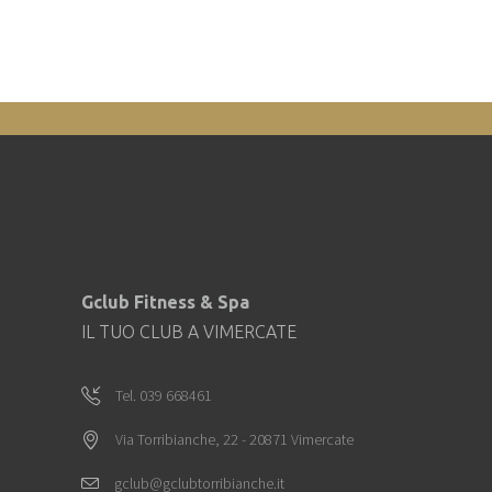
Gclub Fitness & Spa
IL TUO CLUB A VIMERCATE
Tel. 039 668461
Via Torribianche, 22 - 20871 Vimercate
gclub@gclubtorribianche.it