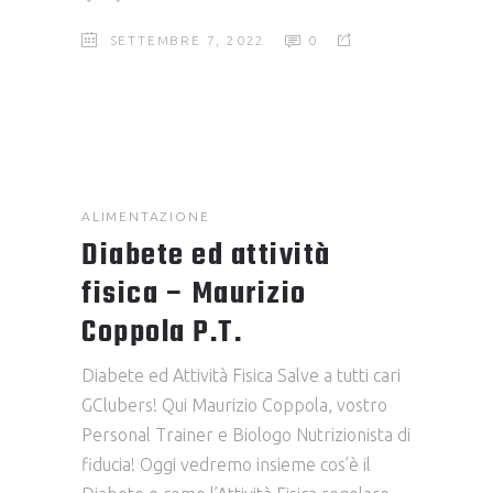
SETTEMBRE 7, 2022
0
ALIMENTAZIONE
Diabete ed attività
fisica – Maurizio
Coppola P.T.
Diabete ed Attività Fisica Salve a tutti cari
GClubers! Qui Maurizio Coppola, vostro
Personal Trainer e Biologo Nutrizionista di
fiducia! Oggi vedremo insieme cos’è il