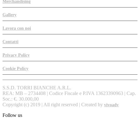
Merchandising
Gallery
Lavora con noi
Contatti
Privacy Policy
Cookie Policy
S.S.D. TORRI BIANCHE A.R.L.
REA: MB – 2734408 | Codice Fiscale e P.IVA 13623390963 | Cap.
Soc.: €. 30.000,00
Copyright (c) 2019 | All right reserved | Created by
vivoadv
Follow us