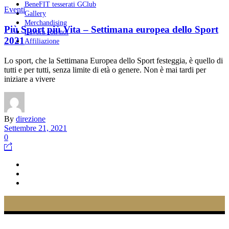
BeneFIT tesserati GClub
Eventi
Gallery
Merchandising
Più Sport più Vita – Settimana europea dello Sport
Lavora con noi
2021
Affiliazione
Lo sport, che la Settimana Europea dello Sport festeggia, è quello di
tutti e per tutti, senza limite di età o genere. Non è mai tardi per
iniziare a vivere
By
direzione
Settembre 21, 2021
0