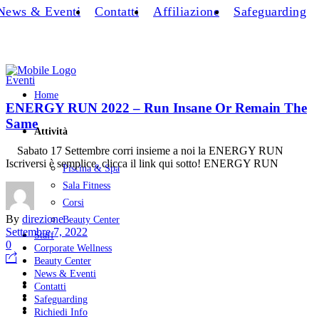
News & Eventi
Contatti
Affiliazione
Safeguarding
Eventi
Home
ENERGY RUN 2022 – Run Insane Or Remain The
Same
Attività
Sabato 17 Settembre corri insieme a noi la ENERGY RUN
Iscriversi è semplice, clicca il link qui sotto! ENERGY RUN
Piscina & Spa
Sala Fitness
Corsi
By
direzione
Beauty Center
Settembre 7, 2022
Staff
0
Corporate Wellness
Beauty Center
News & Eventi
Contatti
Safeguarding
Richiedi Info