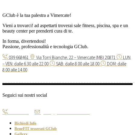
GClub è la tua palestra a Vimercate!
Vieni a trovarci! ad aspettarti troverai sale fitness, piscina, spa e un
beauty center per prenderti cura di te.
In forma, divertendosi!
Passione, professionalità e tecnologia GClub.
039 668461
Via Torri Bianche, 22 – Vimercate (MB) 20871
LUN
– VEN: dalle 6.30 alle 22.00
SAB: dalle 8.00 alle 18.00
DOM: dalle
8.00 alle 14.00
Seguici sui nostri social
039 668461
gclub@gclubtorribianche.it
Richiedi Info
BeneFIT tesserati GClub
Gallery