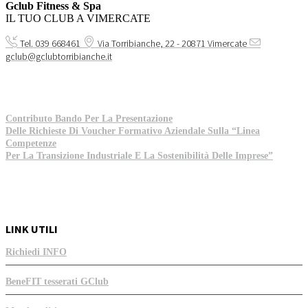
Gclub Fitness & Spa
IL TUO CLUB A VIMERCATE
Tel. 039 668461
Via Torribianche, 22 - 20871 Vimercate
gclub@gclubtorribianche.it
Contributo Bando Per La Presentazione
Delle Richieste Di Voucher Formativo Aziendale Sulla “Linea
Competenze
Per La Transizione Industriale E La Sostenibilità Delle Imprese”
LINK UTILI
Richiedi INFO
BeneFIT tesserati GClub