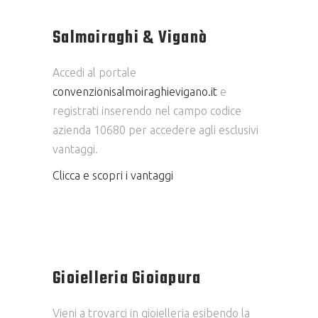
Salmoiraghi & Viganò
Accedi al portale
convenzionisalmoiraghievigano.it
e
registrati inserendo nel campo codice
azienda 10680 per accedere agli esclusivi
vantaggi.
Clicca e scopri i vantaggi
Gioielleria Gioiapura
Vieni a trovarci in gioielleria esibendo la