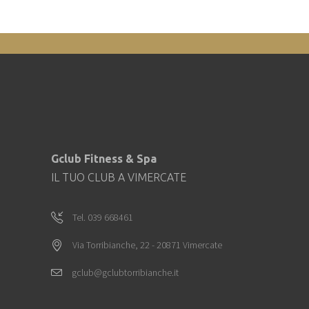
Gclub Fitness & Spa
IL TUO CLUB A VIMERCATE
Tel. 039 668461
Via Torribianche, 22 - 20871 Vimercate
gclub@gclubtorribianche.it