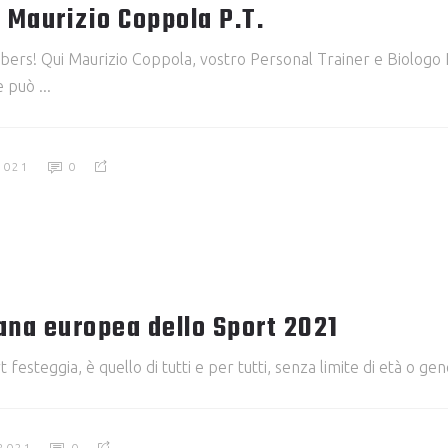
– Maurizio Coppola P.T.
Clubers! Qui Maurizio Coppola, vostro Personal Trainer e Biologo
re può
2021
0
mana europea dello Sport 2021
festeggia, è quello di tutti e per tutti, senza limite di età o ge
2021
0