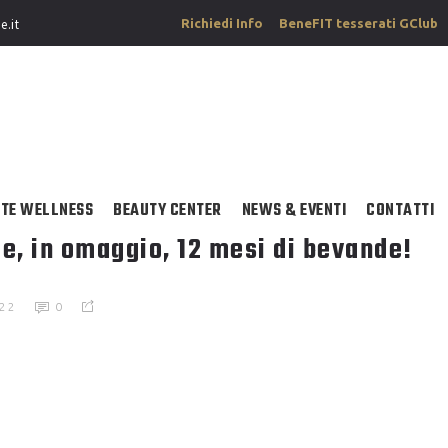
Richiedi Info
BeneFIT tesserati GClub
e.it
TE WELLNESS
BEAUTY CENTER
NEWS & EVENTI
CONTATTI
te, in omaggio, 12 mesi di bevande!
022
0