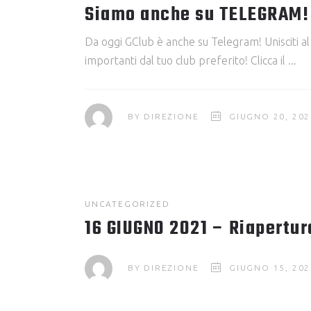
Siamo anche su TELEGRAM!
Da oggi GClub è anche su Telegram! Unisciti al
importanti dal tuo club preferito! Clicca il
BY
DIREZIONE
GIUGNO 20, 202
UNCATEGORIZED
16 GIUGNO 2021 – Riapertur
BY
DIREZIONE
GIUGNO 15, 202