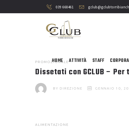
039 668461
gclub@gclubtorribianch
HOME
ATTIVITÀ
STAFF
CORPORA
PROMOZIONALE
Dissetati con GCLUB – Per 
BY
DIREZIONE
GENNAIO 10, 2
ALIMENTAZIONE