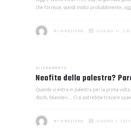
che fornisce, quindi molto probabilmente, oggi
BY
DIREZIONE
GIUGNO 11, 202
ALLENAMENTO
Neofita della palestra? Par
Quando si entra in palestra per la prima volta
dischi, bilancieri… Ci si potrebbe trovare spa
BY
DIREZIONE
GIUGNO 7, 2021