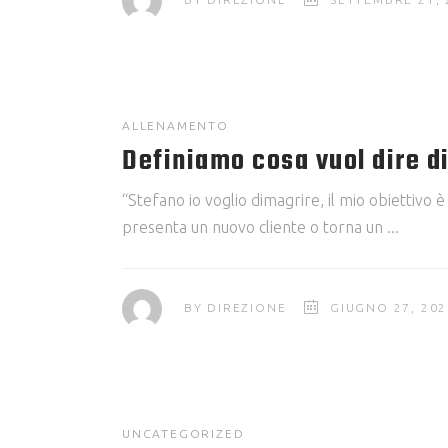
ALLENAMENTO
Definiamo cosa vuol dire d
“Stefano io voglio dimagrire, il mio obiettiv
presenta un nuovo cliente o torna un
BY
DIREZIONE
GIUGNO 27, 202
UNCATEGORIZED