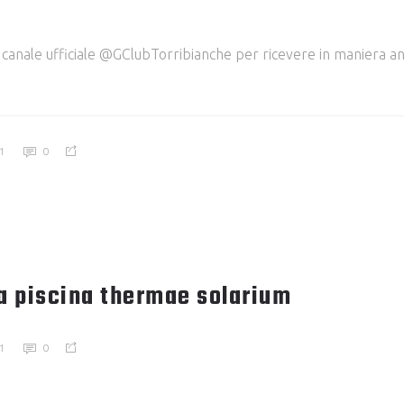
 canale ufficiale @GClubTorribianche per ricevere in maniera an
1
0
a piscina thermae solarium
1
0