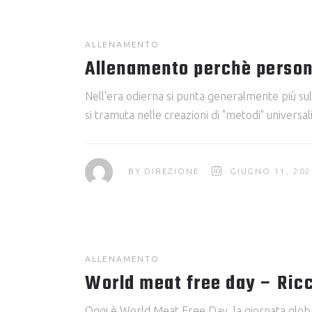
ALLENAMENTO
Allenamento perchè person
Nell'era odierna si punta generalmente più sul
si tramuta nelle creazioni di "metodi" universa
BY
DIREZIONE
GIUGNO 11, 202
ALLENAMENTO
World meat free day – Ricc
Oggi è World Meat Free Day, la giornata globa