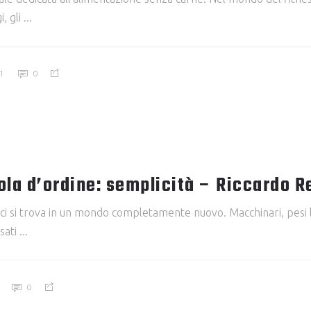
, gli
1
0
ola d’ordine: semplicità – Riccardo R
 ci si trova in un mondo completamente nuovo. Macchinari, pesi l
esati
0