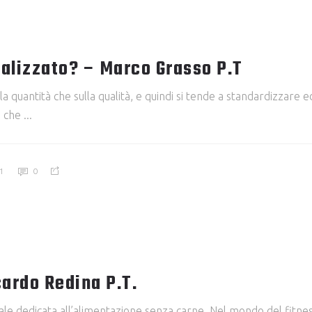
alizzato? – Marco Grasso P.T
la quantità che sulla qualità, e quindi si tende a standardizzar
li che
1
0
ardo Redina P.T.
le dedicata all’alimentazione senza carne. Nel mondo del fitnes