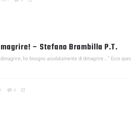
imagrire! – Stefano Brambilla P.T.
o è dimagrire, ho bisogno assolutamente di dimagrire…” Ecco ques
1
0