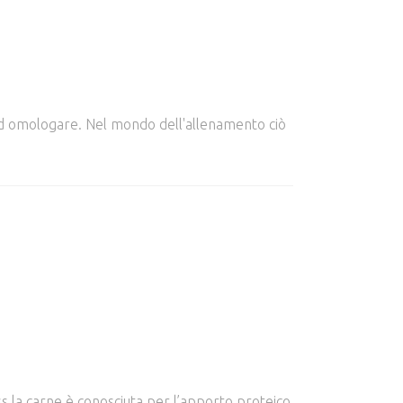
e ed omologare. Nel mondo dell'allenamento ciò
s la carne è conosciuta per l’apporto proteico