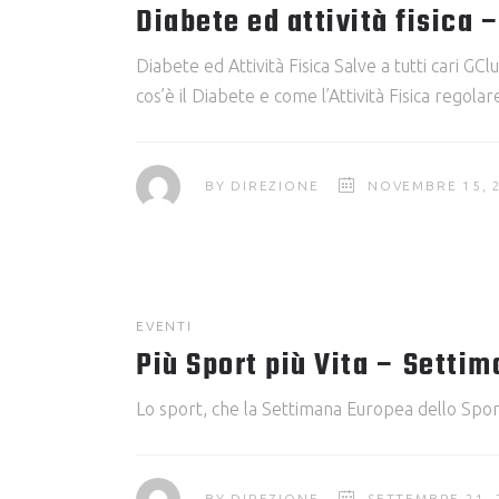
Diabete ed attività fisica 
Diabete ed Attività Fisica Salve a tutti cari G
cos’è il Diabete e come l’Attività Fisica regola
BY
DIREZIONE
NOVEMBRE 15, 
EVENTI
Più Sport più Vita – Setti
Lo sport, che la Settimana Europea dello Sport 
BY
DIREZIONE
SETTEMBRE 21, 