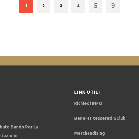
1
2
3
4
LINK UTILI
Richiedi INFO
BeneFIT tesserati GClub
ibuto Bando Per La
Merchandising
ntazione