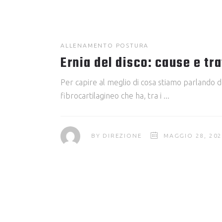
ALLENAMENTO
POSTURA
Ernia del disco: cause e tr
Per capire al meglio di cosa stiamo parlando d
fibrocartilagineo che ha, tra i
BY
DIREZIONE
MAGGIO 28, 20