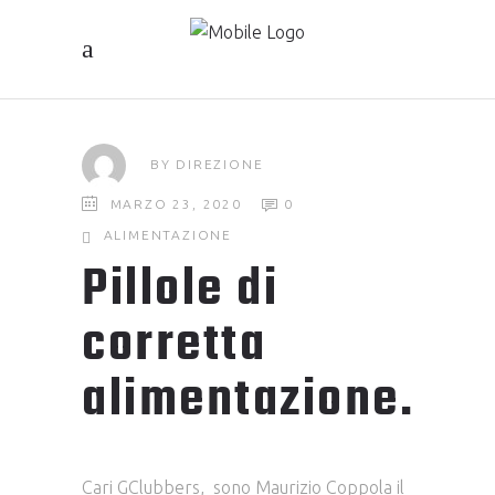
BY
DIREZIONE
MARZO 23, 2020
0
ALIMENTAZIONE
Pillole di
corretta
alimentazione.
Cari GClubbers, sono Maurizio Coppola il