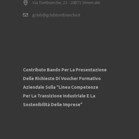
Via Torribianche, 22 - 20871 Vimercate
gclub@gclubtorribianche.it
Contributo Bando Per La Presentazione
Delle Richieste Di Voucher Formativo
Aziendale Sulla “Linea Competenze
Per La Transizione Industriale E La
Sostenibilità Delle Imprese”