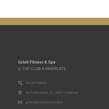
Gclub Fitness & Spa
IL TUO CLUB A VIMERCATE
Tel. 039 668461
Via Torribianche, 22 - 20871 Vimercate
gclub@gclubtorribianche.it