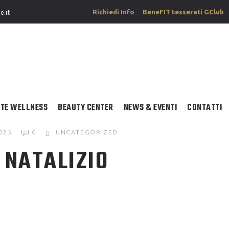
Richiedi Info
BeneFIT tesserati GClub
e.it
TE WELLNESS
BEAUTY CENTER
NEWS & EVENTI
CONTATTI
025
0
UNCATEGORIZED
 NATALIZIO