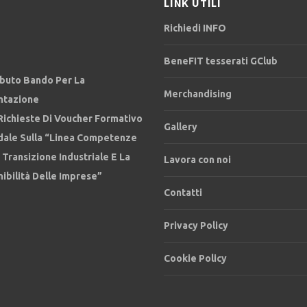
LINK UTILI
Richiedi INFO
BeneFIT tesserati GClub
ibuto Bando Per La
Merchandising
ntazione
Richieste Di Voucher Formativo
Gallery
dale Sulla “Linea Competenze
 Transizione Industriale E La
Lavora con noi
ibilità Delle Imprese”
Contatti
Privacy Policy
Cookie Policy