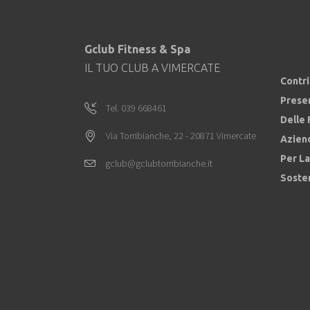
Gclub Fitness & Spa
IL TUO CLUB A VIMERCATE
Contr
Prese
Tel. 039 668461
Delle 
Via Torribianche, 22 - 20871 Vimercate
Azien
Per La
gclub@gclubtorribianche.it
Sosten