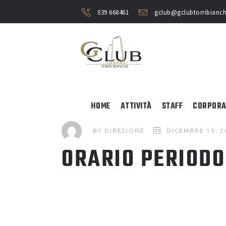
039 668461
gclub@gclubtorribianch
HOME
ATTIVITÀ
STAFF
CORPORA
BY
DIREZIONE
DICEMBRE 15, 2
ORARIO PERIODO