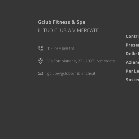
Gclub Fitness & Spa
IL TUO CLUB A VIMERCATE
Contr
Prese
Tel. 039 668461
Delle 
Via Torribianche, 22 - 20871 Vimercate
Azien
Per La
gclub@gclubtorribianche.it
Sosten