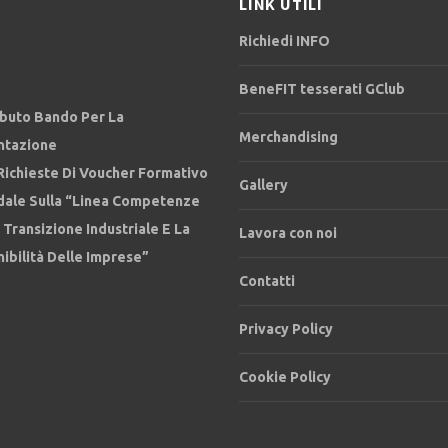
LINK UTILI
Richiedi INFO
BeneFIT tesserati GClub
ibuto Bando Per La
Merchandising
ntazione
Richieste Di Voucher Formativo
Gallery
dale Sulla “Linea Competenze
 Transizione Industriale E La
Lavora con noi
ibilità Delle Imprese”
Contatti
Privacy Policy
Cookie Policy