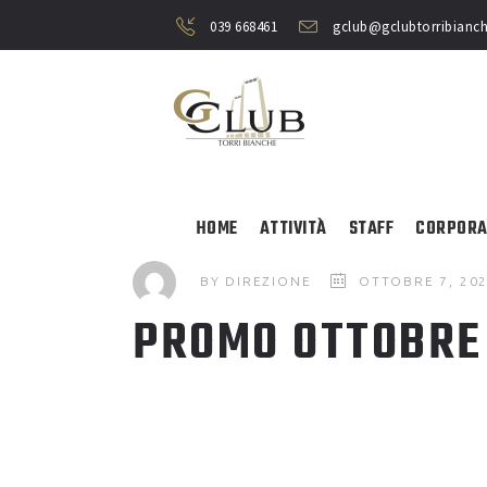
039 668461
gclub@gclubtorribianch
HOME
ATTIVITÀ
STAFF
CORPORA
BY
DIREZIONE
OTTOBRE 7, 20
PROMO OTTOBRE