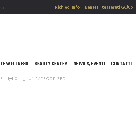
Richiedi Info
BeneFIT tesserati GClub
e.it
TE WELLNESS
BEAUTY CENTER
NEWS & EVENTI
CONTATTI
25
0
UNCATEGORIZED