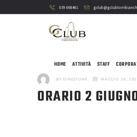
039 668461
gclub@gclubtorribianch
HOME
ATTIVITÀ
STAFF
CORPORA
BY
DIREZIONE
MAGGIO 28, 20
ORARIO 2 GIUGN