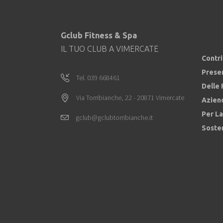
Gclub Fitness & Spa
IL TUO CLUB A VIMERCATE
Contr
Prese
Tel. 039 668461
Delle 
Via Torribianche, 22 - 20871 Vimercate
Azien
Per La
gclub@gclubtorribianche.it
Sosten