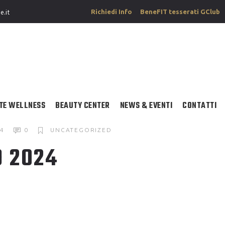
Richiedi Info
BeneFIT tesserati GClub
e.it
TE WELLNESS
BEAUTY CENTER
NEWS & EVENTI
CONTATTI
24
0
UNCATEGORIZED
O 2024