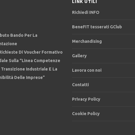
LINK UTILI
Richiedi INFO
BeneFIT tesserati GClub
ibuto Bando Per La
Merchandising
ntazione
Richieste Di Voucher Formativo
Gallery
dale Sulla “Linea Competenze
 Transizione Industriale E La
Lavora con noi
ibilità Delle Imprese”
Contatti
Privacy Policy
Cookie Policy