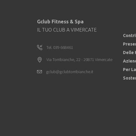
Gclub Fitness & Spa
IL TUO CLUB A VIMERCATE
Contr
Prese
Tel. 039 668461
Delle 
Via Torribianche, 22 - 20871 Vimercate
Azien
Per La
gclub@gclubtorribianche.it
Sosten