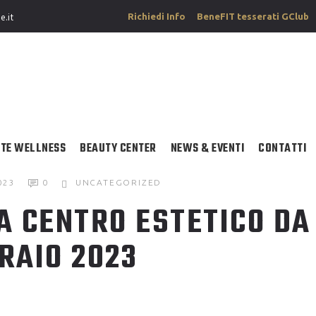
Richiedi Info
BeneFIT tesserati GClub
e.it
TE WELLNESS
BEAUTY CENTER
NEWS & EVENTI
CONTATTI
023
0
UNCATEGORIZED
 CENTRO ESTETICO DA
RAIO 2023