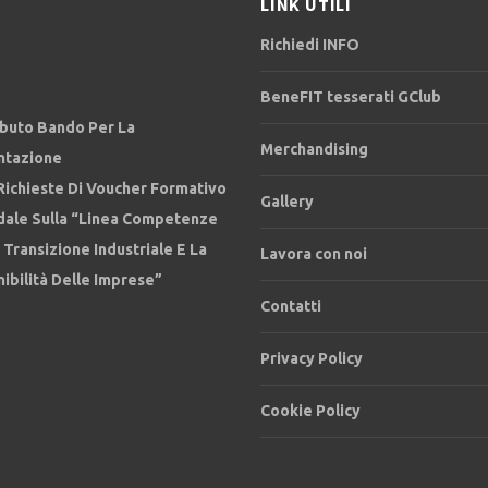
LINK UTILI
Richiedi INFO
BeneFIT tesserati GClub
ibuto Bando Per La
Merchandising
ntazione
Richieste Di Voucher Formativo
Gallery
dale Sulla “Linea Competenze
 Transizione Industriale E La
Lavora con noi
ibilità Delle Imprese”
Contatti
Privacy Policy
Cookie Policy