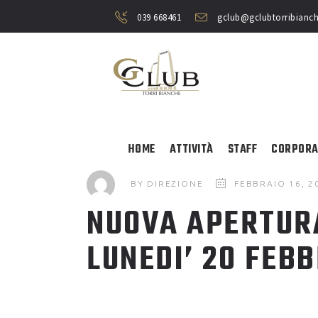
039 668461
gclub@gclubtorribianch
HOME
ATTIVITÀ
STAFF
CORPORA
BY
DIREZIONE
FEBBRAIO 16, 2
NUOVA APERTURA
LUNEDI’ 20 FEBB