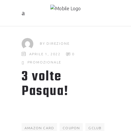
BY
DIREZIONE
APRILE 1, 2022
0
PROMOZIONALE
3 volte
Pasqua!
AMAZON CARD
COUPON
GCLUB