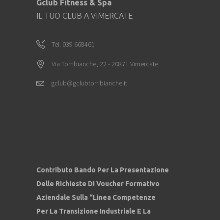
Gclub Fitness & Spa
IL TUO CLUB A VIMERCATE
Tel. 039 668461
Via Torribianche, 22 - 20871 Vimercate
gclub@gclubtorribianche.it
Contributo Bando Per La Presentazione
Delle Richieste Di Voucher Formativo
Aziendale Sulla “Linea Competenze
Per La Transizione Industriale E La