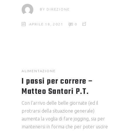
BY
DIREZIONE
APRILE 18, 2021
0
ALIMENTAZIONE
I passi per correre –
Matteo Santori P.T.
Con l'arrivo delle belle giornate (ed il
protrarsi della situazione generale)
aumenta la voglia di fare jogging, sia per
mantenersi in forma che per poter uscire