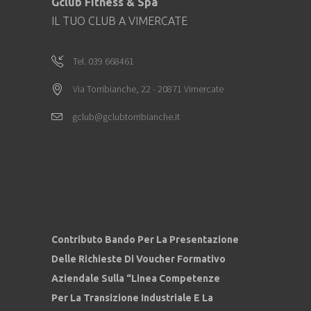
Gclub Fitness & Spa
IL TUO CLUB A VIMERCATE
Tel. 039 668461
Via Torribianche, 22 - 20871 Vimercate
gclub@gclubtorribianche.it
Contributo Bando Per La Presentazione
Delle Richieste Di Voucher Formativo
Aziendale Sulla “Linea Competenze
Per La Transizione Industriale E La