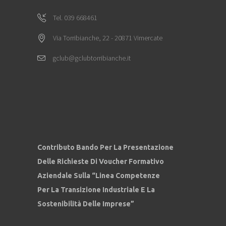
Tel. 039 668461
Via Torribianche, 22 - 20871 Vimercate
gclub@gclubtorribianche.it
Contributo Bando Per La Presentazione
Delle Richieste Di Voucher Formativo
Aziendale Sulla “Linea Competenze
Per La Transizione Industriale E La
Sostenibilità Delle Imprese”