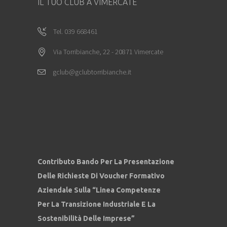
IL TUO CLUB A VIMERCATE
Tel. 039 668461
Via Torribianche, 22 - 20871 Vimercate
gclub@gclubtorribianche.it
Contributo Bando Per La Presentazione
Delle Richieste Di Voucher Formativo
Aziendale Sulla “Linea Competenze
Per La Transizione Industriale E La
Sostenibilità Delle Imprese”