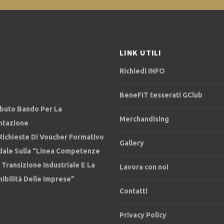
LINK UTILI
Richiedi INFO
BeneFIT tesserati GClub
ibuto Bando Per La
Merchandising
ntazione
Richieste Di Voucher Formativo
Gallery
dale Sulla “Linea Competenze
 Transizione Industriale E La
Lavora con noi
ibilità Delle Imprese”
Contatti
Privacy Policy