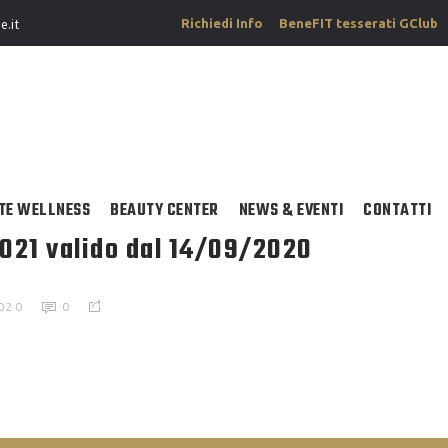
Richiedi Info
BeneFIT tesserati GClub
e.it
TE WELLNESS
BEAUTY CENTER
NEWS & EVENTI
CONTATTI
021 valido dal 14/09/2020
020
0