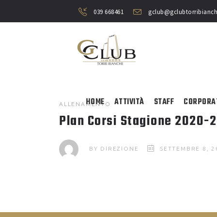
039 668461
gclub@gclubtorribianch
HOME
ATTIVITÀ
STAFF
CORPORA
ALLENAMENTO
Plan Corsi Stagione 2020-2
BY
DIREZIONE
SETTEMBRE 8, 2