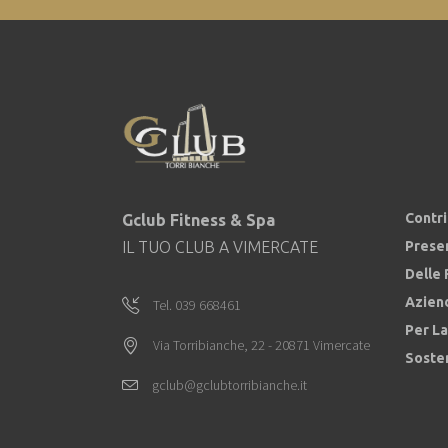
Contr
Gclub Fitness & Spa
Prese
IL TUO CLUB A VIMERCATE
Delle 
Azien
Tel. 039 668461
Per La
Via Torribianche, 22 - 20871 Vimercate
Sosten
gclub@gclubtorribianche.it